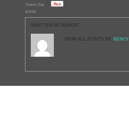
Tweet this
article
WRITTEN BY
BENOIT
VIEW ALL POSTS BY:
BENOI