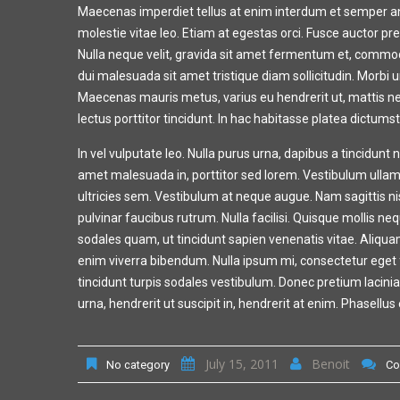
Maecenas imperdiet tellus at enim interdum et semper ante
molestie vitae leo. Etiam at egestas orci. Fusce auctor pr
Nulla neque velit, gravida sit amet fermentum et, commod
dui malesuada sit amet tristique diam sollicitudin. Morbi urn
Maecenas mauris metus, varius eu hendrerit ut, mattis n
lectus porttitor tincidunt. In hac habitasse platea dictumst
In vel vulputate leo. Nulla purus urna, dapibus a tincidunt n
amet malesuada in, porttitor sed lorem. Vestibulum ullamc
ultricies sem. Vestibulum at neque augue. Nam sagittis n
pulvinar faucibus rutrum. Nulla facilisi. Quisque mollis n
sodales quam, ut tincidunt sapien venenatis vitae. Aliqu
enim viverra bibendum. Nulla ipsum mi, consectetur eget fac
tincidunt turpis sodales vestibulum. Donec pretium lacinia
urna, hendrerit ut suscipit in, hendrerit at enim. Phasellu
July 15, 2011
Benoit
No category
Co