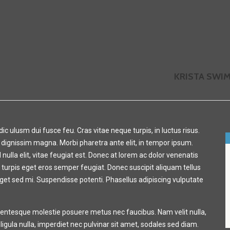
KRISTA SWI
ulusm dui fusce feu. Cras vitae neque turpis, in luctus risus.
t dignissim magna. Morbi pharetra ante elit, in tempor ipsum.
nulla elit, vitae feugiat est. Donec at lorem ac dolor venenatis
is turpis eget eros semper feugiat. Donec suscipit aliquam tellus
 eget sed mi. Suspendisse potenti. Phasellus adipiscing vulputate
llentesque molestie posuere metus nec faucibus. Nam velit nulla,
gula nulla, imperdiet nec pulvinar sit amet, sodales sed diam.