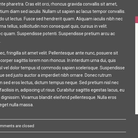
 pharetra. Cras elit orci, rhoncus gravida convallis sit amet,
etium diam sed iaculis. Nullam ut sapien ac lacus tempor convallis.
o ut lectus. Fusce sed hendrerit quam. Aliquam iaculis nibh nec
a tellus, sollicitudin non consequat quis, cursus in velit.
ec quam. Suspendisse potenti. Suspendisse pretium arcu ac
.
ec, fringilla sit amet velit. Pellentesque ante nunc, posuere sit
orper sagittis lorem non rhoncus. In interdum urna dui, quis
isl vel dolor tempus id commodo sapien scelerisque. Suspendisse
eque sed justo auctor a imperdiet nibh ornare. Donec rutrum
am sed eros lectus, dictum tempus neque. Sed pretium nisl nec
ilisis in, adipiscing ut risus. Curabitur sagittis egestas lacus, eu
 dignissim. Vivamus blandit eleifend pellentesque. Nulla eros
s eget nulla massa.
mments are closed