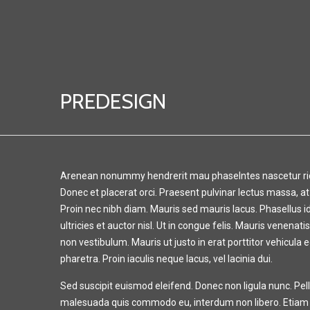
PREDESIGN
Arenean nonummy hendrerit mau phaselntes nascetur ridic 
Donec et placerat orci. Praesent pulvinar lectus massa, a
Proin nec nibh diam. Mauris sed mauris lacus. Phasellus id 
ultricies et auctor nisl. Ut in congue felis. Mauris venenat
non vestibulum. Mauris ut justo in erat porttitor vehicula
pharetra. Proin iaculis neque lacus, vel lacinia dui.
Sed suscipit euismod eleifend. Donec non ligula nunc. Pe
malesuada quis commodo eu, interdum non libero. Etiam li